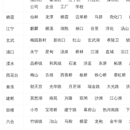
公司
企业
工厂
学校
栖霞
仙林
龙潭
栖霞
迈皋桥
马群
尧化门
江宁
麒麟
横溪
湖熟
禄口
谷里
淳化
汤山
玄武
梅园新村
新街口
红山
玄武湖
孝陵卫
锁
浦口
永宁
星甸
汤泉
桥林
江浦
盘城
沿江
溧水
晶桥镇
和凤镇
石湫
洪蓝
东屏
柘塘
雨花台
梅山
古雄
西善桥
板桥
铁心桥
赛虹桥
秦淮
朝天宫
光华路
月牙湖
瑞金路
大光路
洪
建邺
莫愁湖
南苑
兴隆
双闸
沙洲
江心洲
鼓楼
小市
宝塔桥
建宁路
幕府山
热河南路
下
六合
竹镇镇
冶山
马鞍
横梁
龙袍
金牛湖