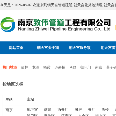
今天是：2026-08-07 欢迎来到朝天宫管道疏通,朝天宫化粪池清理,朝
网站首页
朝天宫关于我
朝天宫服务项
朝天宫管
们
目
通
热门城市
仙林
龙潭
栖霞
迈皋桥
马群
尧化门
南京
燕子
按地区选择
主站
主站
南京
地下室
商铺
西餐厅
厨房
餐厅
酒楼
浦口区
秦淮区
江宁区
六合区
溧水区
高