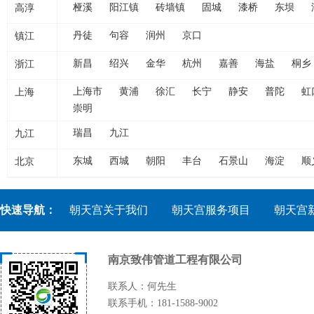
高淳
桠溪
阳江镇
砖墙镇
固城
漆桥
东坝
镇江
丹徒
句容
润州
京口
浙江
新昌
绍兴
金华
杭州
嘉善
海盐
桐乡
上海
上海市
黄浦
徐汇
长宁
静安
普陀
虹
崇明
九江
瑞昌
九江
北京
东城
西城
朝阳
丰台
石景山
海淀
顺
快速导航：
朝天宫关于我们
朝天宫服务项目
朝天宫
南京致伟管道工程有限公司
联系人：何先生
联系手机：181-1588-9002